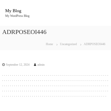
S
k
My Blog
i
My WordPress Blog
p
t
o
ADRPOSEOI446
c
o
n
Home
Uncategorized
ADRPOSEOI446
t
e
n
t
September 12, 2024
admin
.
.
.
.
.
.
.
.
.
.
.
.
.
.
.
.
.
.
.
.
.
.
.
.
.
.
.
.
.
.
.
.
.
.
.
.
.
.
.
.
.
.
.
.
.
.
.
.
.
.
.
.
.
.
.
.
.
.
.
.
.
.
.
.
.
.
.
.
.
.
.
.
.
.
.
.
.
.
.
.
.
.
.
.
.
.
.
.
.
.
.
.
.
.
.
.
.
.
.
.
.
.
.
.
.
.
.
.
.
.
.
.
.
.
.
.
.
.
.
.
.
.
.
.
.
.
.
.
.
.
.
.
.
.
.
.
.
.
.
.
.
.
.
.
.
.
.
.
.
.
.
.
.
.
.
.
.
.
.
.
.
.
.
.
.
.
.
.
.
.
.
.
.
.
.
.
.
.
.
.
.
.
.
.
.
.
.
.
.
.
.
.
.
.
.
.
.
.
.
.
.
.
.
.
.
.
.
.
.
.
.
.
.
.
.
.
.
.
.
.
.
.
.
.
.
.
.
.
.
.
.
.
.
.
.
.
.
.
.
.
.
.
.
.
.
.
.
.
.
.
.
.
.
.
.
.
.
.
.
.
.
.
.
.
.
.
.
.
.