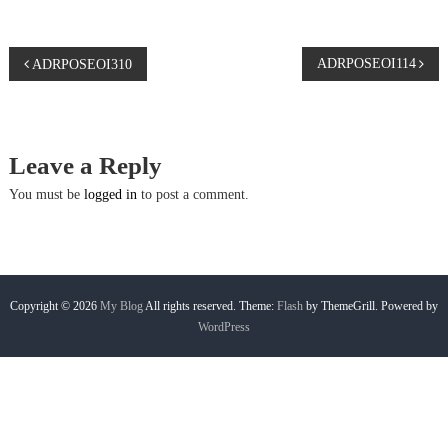
P
ADRPOSEOI114
ADRPOSEOI310
o
s
Leave a Reply
t
You must be
logged in
to post a comment.
n
a
Copyright © 2026
My Blog
All rights reserved. Theme:
Flash
by ThemeGrill. Powered by
WordPress
v
i
g