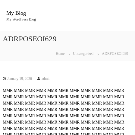
S
k
My Blog
i
My WordPress Blog
p
t
o
ADRPOSEOI629
c
o
n
Home
Uncategorized
ADRPOSEOI629
t
e
n
t
January 19, 2026
admin
MMR
MMR
MMR
MMR
MMR
MMR
MMR
MMR
MMR
MMR
MMR
MMR
MMR
MMR
MMR
MMR
MMR
MMR
MMR
MMR
MMR
MMR
MMR
MMR
MMR
MMR
MMR
MMR
MMR
MMR
MMR
MMR
MMR
MMR
MMR
MMR
MMR
MMR
MMR
MMR
MMR
MMR
MMR
MMR
MMR
MMR
MMR
MMR
MMR
MMR
MMR
MMR
MMR
MMR
MMR
MMR
MMR
MMR
MMR
MMR
MMR
MMR
MMR
MMR
MMR
MMR
MMR
MMR
MMR
MMR
MMR
MMR
MMR
MMR
MMR
MMR
MMR
MMR
MMR
MMR
MMR
MMR
MMR
MMR
MMR
MMR
MMR
MMR